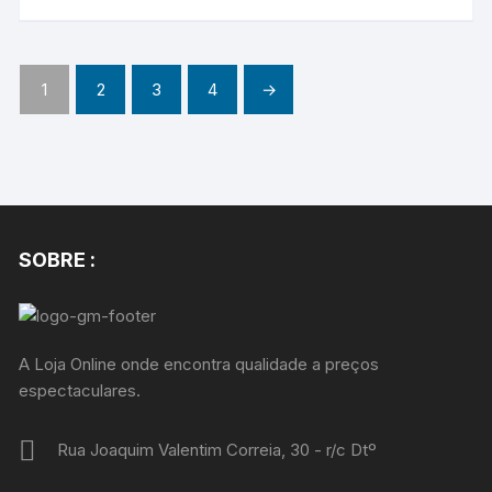
1
2
3
4
→
SOBRE :
A Loja Online onde encontra qualidade a preços
espectaculares.
Rua Joaquim Valentim Correia, 30 - r/c Dtº