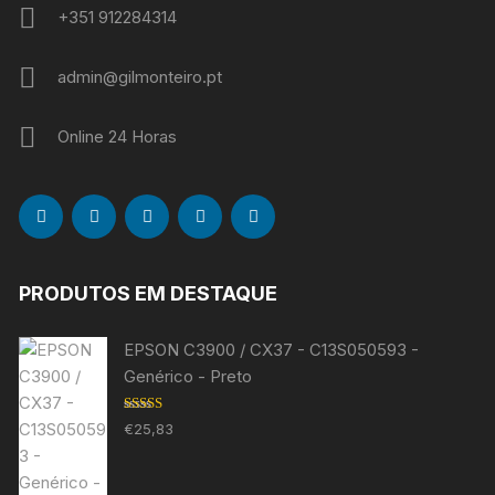
+351 912284314
admin@gilmonteiro.pt
Online 24 Horas
PRODUTOS EM DESTAQUE
EPSON C3900 / CX37 - C13S050593 -
Genérico - Preto
Avaliação
€
25,83
5.00
de 5