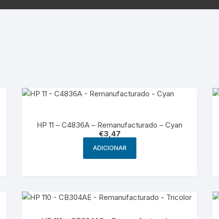
Samsung
Samsun
os sem fio
HP 11 – C4836A – Remanufacturado – Cyan
€
3,47
ADICIONAR