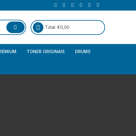
Total:
€
0,00
REMIUM
TONER ORIGINAIS
DRUMS
Canon
Brother – Genérico
HP
Canon – Genérico
Kyocera
Canon – Originais
Epson – Genéricos
HP – Genérico