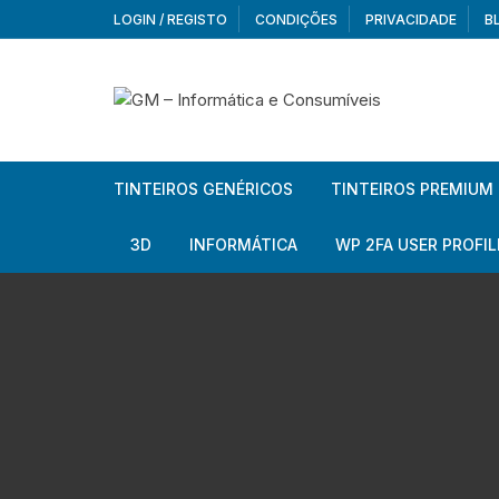
Skip
LOGIN / REGISTO
CONDIÇÕES
PRIVACIDADE
B
to
content
TINTEIROS GENÉRICOS
TINTEIROS PREMIUM
Brother
Brother
3D
INFORMÁTICA
WP 2FA USER PROFIL
Brother – Pack
Epson
Filamentos
Periféricos
Aur
Canon
HP
Armazenamento externo
Co
Ca
Canon – Pack
Lexmark
Redes e Conetividade
We
Me
Ad
Epson
Rat