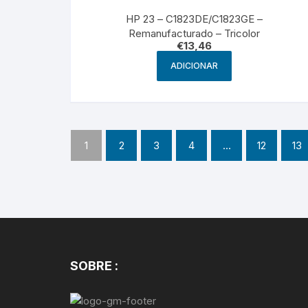
HP 23 – C1823DE/C1823GE –
Remanufacturado – Tricolor
€
13,46
ADICIONAR
1
2
3
4
…
12
13
SOBRE :