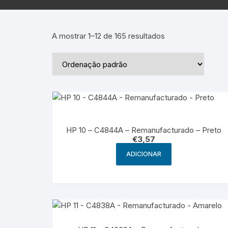
Epson – Pack
Rat
HP
A mostrar 1–12 de 165 resultados
HP – Pack
Lexmark
Lexmark – Pack
HP 10 – C4844A – Remanufacturado – Preto
€
3,57
ADICIONAR