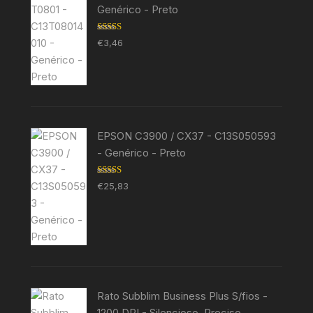
Genérico - Preto
Avaliação
€
3,46
5.00
de 5
EPSON C3900 / CX37 - C13S050593
- Genérico - Preto
Avaliação
€
25,83
5.00
de 5
Rato Subblim Business Plus S/fios -
1200 DPI - Silencioso, Preciso,