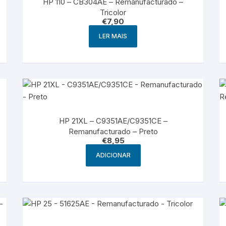
HP 110 – CB304AE – Remanufacturado –
Tricolor
€
7,90
LER MAIS
HP 21XL – C9351AE/C9351CE –
Remanufacturado – Preto
€
8,95
ADICIONAR