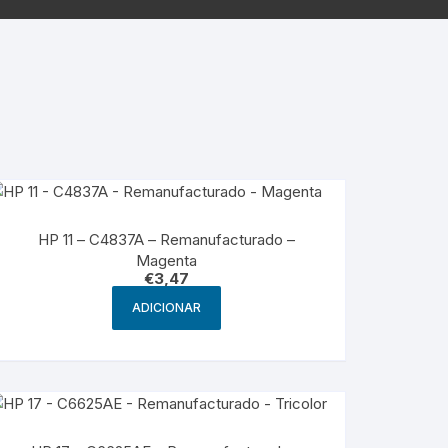
g
HP – Originais
Samsung – Genérico
HP 11 – C4837A – Remanufacturado –
Magenta
€
3,47
ADICIONAR