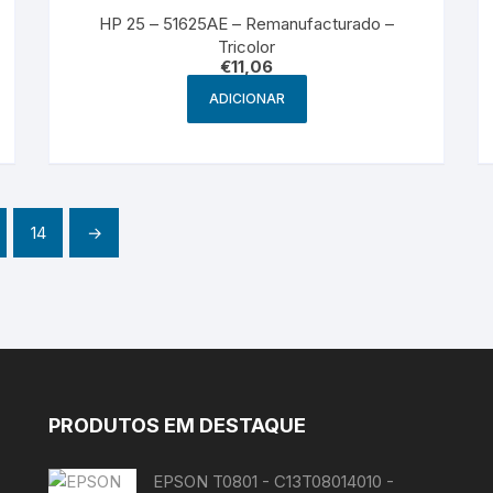
HP 25 – 51625AE – Remanufacturado –
Tricolor
€
11,06
ADICIONAR
14
→
PRODUTOS EM DESTAQUE
EPSON T0801 - C13T08014010 -