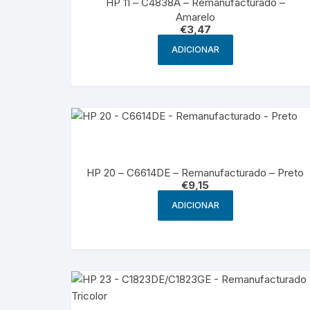
HP 11 – C4838A – Remanufacturado –
Amarelo
€
3,47
ADICIONAR
HP 20 – C6614DE – Remanufacturado – Preto
€
9,15
ADICIONAR