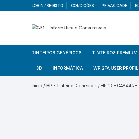
Skip
LOGIN / REGISTO
CONDIÇÕES
PRIVACIDADE
B
to
content
TINTEIROS GENÉRICOS
TINTEIROS PREMIUM
Brother
Brother
3D
INFORMÁTICA
WP 2FA USER PROFIL
Brother – Pack
Epson
Filamentos
Periféricos
Aur
Início
/
HP - Tinteiros Genéricos
/ HP 10 – C4844A –
Canon
HP
Armazenamento externo
Co
Ca
Canon – Pack
Lexmark
Redes e Conetividade
We
Me
Ad
Epson
Rat