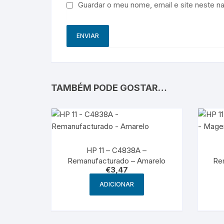
Guardar o meu nome, email e site neste n
TAMBÉM PODE GOSTAR…
HP 11 – C4838A –
Remanufacturado – Amarelo
Re
€
3,47
ADICIONAR