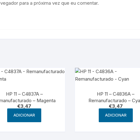
avegador para a próxima vez que eu comentar.
HP 11 – C4837A –
HP 11 – C4836A –
manufacturado – Magenta
Remanufacturado – Cy
€
3,47
€
3,47
ADICIONAR
ADICIONAR