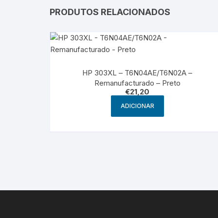
PRODUTOS RELACIONADOS
HP 303XL – T6N04AE/T6N02A –
Remanufacturado – Preto
€
21,20
ADICIONAR