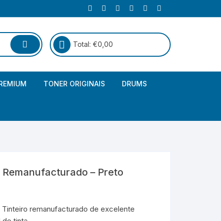
Total:
€
0,00
REMIUM
TONER ORIGINAIS
DRUMS
Canon
Brother – Genérico
HP
Canon – Genérico
Kyocera
Canon – Originais
 Remanufacturado – Preto
Epson – Genéricos
HP – Genérico
 Tinteiro remanufacturado de excelente
de tinta.