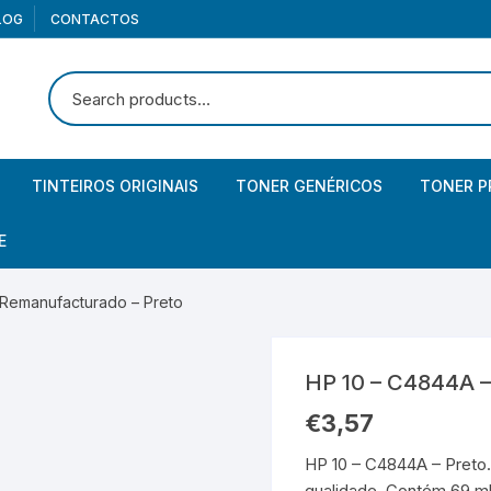
LOG
CONTACTOS
TINTEIROS ORIGINAIS
TONER GENÉRICOS
TONER P
Canon
Brother
Brother
E
Canon – Pack
Canon
Canon
iculares
 Remanufacturado – Preto
HP
Epson
Epson
lunas
rtões memória
HP 10 – C4844A –
HP – Pack
HP
HP
bCam
mórias USB / Pendrives
aptadores USB
€
3,57
Kyocera
Kyocera
os com fio
HP 10 – C4844A – Preto.
qualidade. Contém 69 ml 