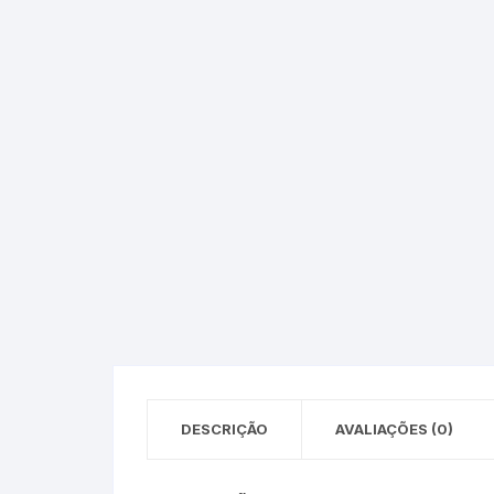
Epson – Pack
Rat
HP
HP – Pack
Lexmark
Lexmark – Pack
DESCRIÇÃO
AVALIAÇÕES (0)