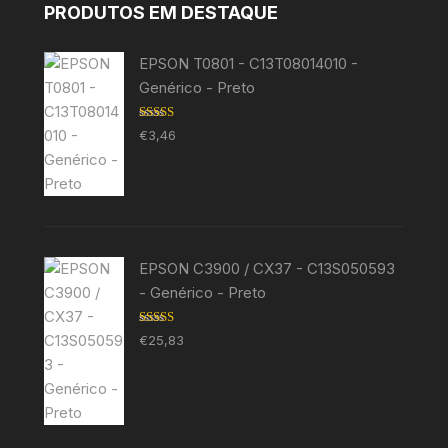
PRODUTOS EM DESTAQUE
EPSON T0801 - C13T08014010 -
Genérico - Preto
Avaliação
€
3,46
5.00
de 5
EPSON C3900 / CX37 - C13S050593
- Genérico - Preto
Avaliação
€
25,83
5.00
de 5