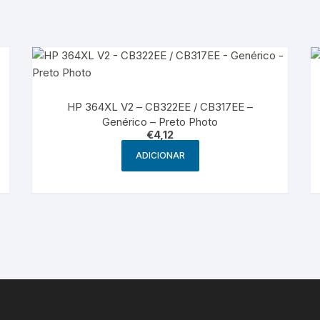
HP 364XL V2 – CB322EE / CB317EE –
Genérico – Preto Photo
€
4,12
ADICIONAR