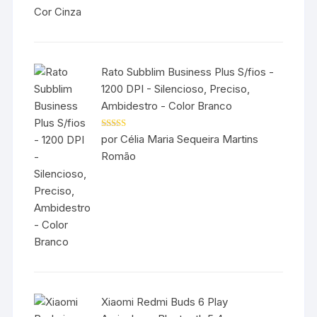
Rato Subblim Business Plus S/fios -
1200 DPI - Silencioso, Preciso,
Ambidestro - Color Branco
Avaliação
5
por Célia Maria Sequeira Martins
de 5
Romão
Xiaomi Redmi Buds 6 Play