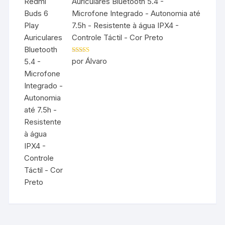
Auriculares Bluetooth 5.4 -
Microfone Integrado - Autonomia até
7.5h - Resistente à água IPX4 -
Controle Táctil - Cor Preto
Avaliação
5
por Álvaro
de 5