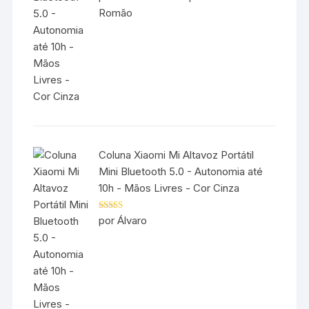
de 5
Romão
Coluna Xiaomi Mi Altavoz Portátil
Mini Bluetooth 5.0 - Autonomia até
10h - Mãos Livres - Cor Cinza
Avaliação
5
por Álvaro
de 5