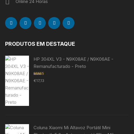
Online 24 Horas
PRODUTOS EM DESTAQUE
HP 304XL V3 - N9K08AE / N9K06AE -
Remanufacturado - Preto
Avaliação
€
17,13
5.00
de 5
Coluna Xiaomi Mi Altavoz Portátil Mini