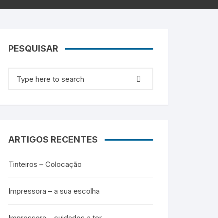
g
HP – Originais
Samsung – Genérico
PESQUISAR
Search for:
ARTIGOS RECENTES
Tinteiros – Colocação
Impressora – a sua escolha
Impressora – cuidados a ter