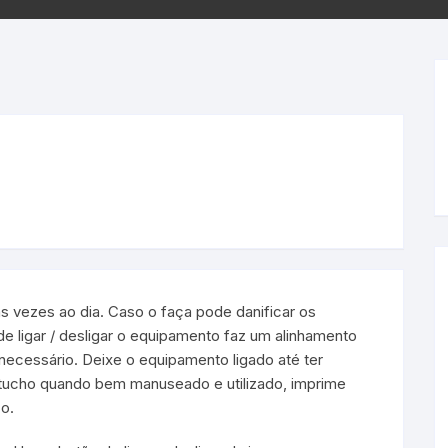
Samsung
Samsun
os sem fio
ias vezes ao dia. Caso o faça pode danificar os
e ligar / desligar o equipamento faz um alinhamento
necessário. Deixe o equipamento ligado até ter
artucho quando bem manuseado e utilizado, imprime
o.