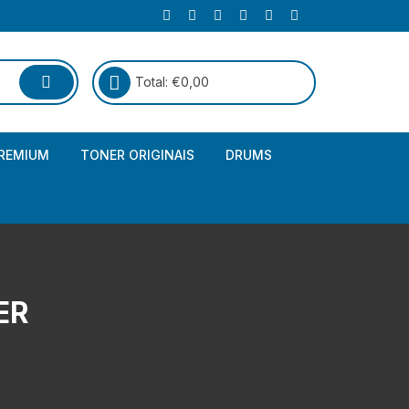
Total:
€
0,00
REMIUM
TONER ORIGINAIS
DRUMS
Canon
Brother – Genérico
HP
Canon – Genérico
Kyocera
Canon – Originais
ER
Epson – Genéricos
HP – Genérico