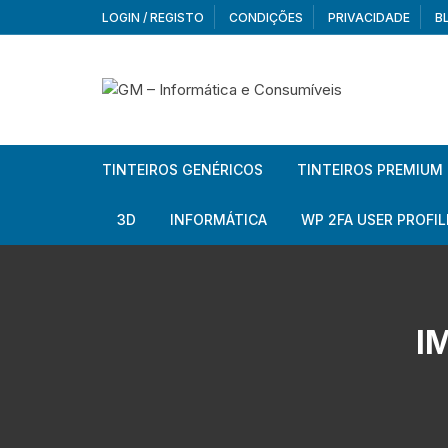
Skip
LOGIN / REGISTO
CONDIÇÕES
PRIVACIDADE
B
to
content
TINTEIROS GENÉRICOS
TINTEIROS PREMIUM
Brother
Brother
3D
INFORMÁTICA
WP 2FA USER PROFIL
Brother – Pack
Epson
Filamentos
Periféricos
Aur
Canon
HP
Armazenamento externo
Co
Ca
I
Canon – Pack
Lexmark
Redes e Conetividade
We
Me
Ad
Epson
Rat