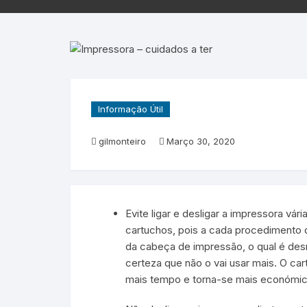
Epson – Pack
Rat
HP
HP – Pack
Lexmark
Informação Útil
Lexmark – Pack
gilmonteiro
Março 30, 2020
Evite ligar e desligar a impressora vár
cartuchos, pois a cada procedimento d
da cabeça de impressão, o qual é des
certeza que não o vai usar mais. O c
mais tempo e torna-se mais económic