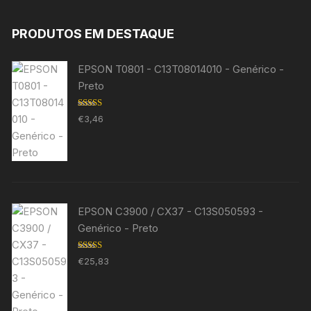
PRODUTOS EM DESTAQUE
EPSON T0801 - C13T08014010 - Genérico -
Preto
Avaliação
€
3,46
5.00
de 5
EPSON C3900 / CX37 - C13S050593 -
Genérico - Preto
Avaliação
€
25,83
5.00
de 5