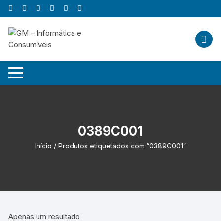
Skip
to
content
0389C001
Início
/ Produtos etiquetados com “0389C001”
Apenas um resultado