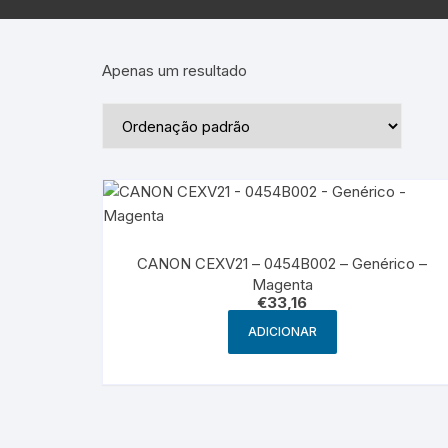
Epson – Pack
Rat
HP
Apenas um resultado
HP – Pack
Lexmark
Lexmark – Pack
CANON CEXV21 – 0454B002 – Genérico –
Magenta
€
33,16
ADICIONAR