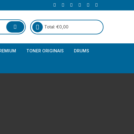
Total:
€
0,00
REMIUM
TONER ORIGINAIS
DRUMS
Canon
Brother – Genérico
HP
Canon – Genérico
Kyocera
Canon – Originais
Epson – Genéricos
HP – Genérico