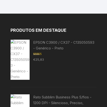
PRODUTOS EM DESTAQUE
EPSON C3900 / CX37 - C13S050593
- Genérico - Preto
Avaliação
€
25,83
5.00
de 5
Rato Subblim Business Plus S/fios -
1200 DPI - Silencioso, Preciso,