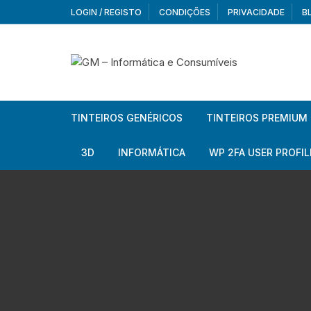
Skip
LOGIN / REGISTO
CONDIÇÕES
PRIVACIDADE
B
to
content
TINTEIROS GENÉRICOS
TINTEIROS PREMIUM
Brother
Brother
3D
INFORMÁTICA
WP 2FA USER PROFIL
Brother – Pack
Epson
Filamentos
Periféricos
Aur
Canon
HP
Armazenamento externo
Co
Ca
Canon – Pack
Lexmark
Redes e Conetividade
We
Me
Ad
Epson
Rat