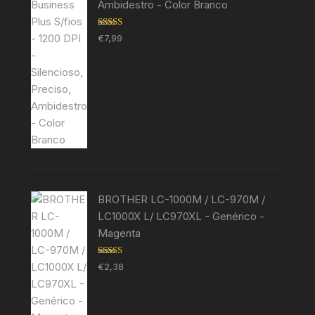
Ambidestro - Color Branco
Avaliação
€
7,99
5.00
de 5
BROTHER LC-1000M / LC-970M /
LC1000X L/ LC970XL - Genérico -
Magenta
Avaliação
€
2,38
5.00
de 5