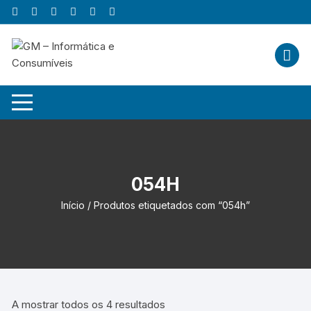
Skip
to
content
054H
Início
/ Produtos etiquetados com “054h”
A mostrar todos os 4 resultados