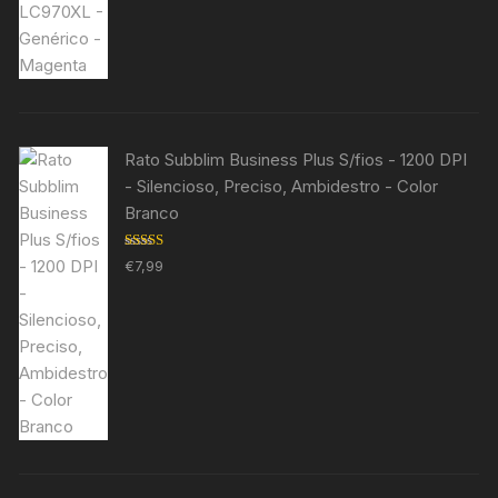
Rato Subblim Business Plus S/fios - 1200 DPI
- Silencioso, Preciso, Ambidestro - Color
Branco
Avaliação
€
7,99
5.00
de 5