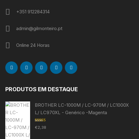
+351 912284314
admin@gilmonteiro.pt
Online 24 Horas
PRODUTOS EM DESTAQUE
BROTHER LC-1000M / LC-970M / LC1000X
L/ LC970XL - Genérico -Magenta
Avaliação
€
2,38
5.00
de 5