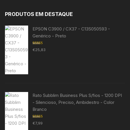
PRODUTOS EM DESTAQUE
EPSON C3900 / CX37 - C13S050593 -
Genérico - Preto
Avaliação
€
25,83
5.00
de 5
Rato Subblim Business Plus S/fios - 1200 DPI
- Silencioso, Preciso, Ambidestro - Color
Branco
Avaliação
€
7,99
5.00
de 5