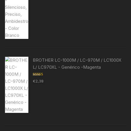
BROTHER LC-1000M / LC-970M / LC1000X
L/ LC970XL - Genérico -Magenta
Avaliação
€
2,38
5.00
de 5