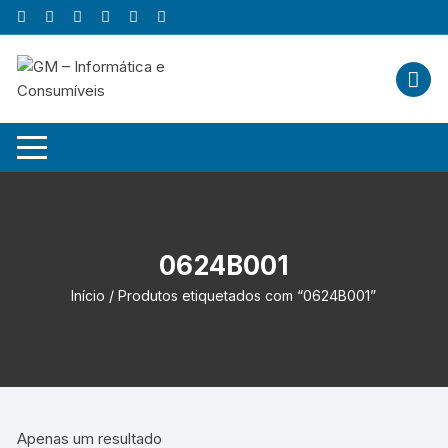
Skip
to
content
0624B001
Início
/ Produtos etiquetados com “0624B001”
Apenas um resultado