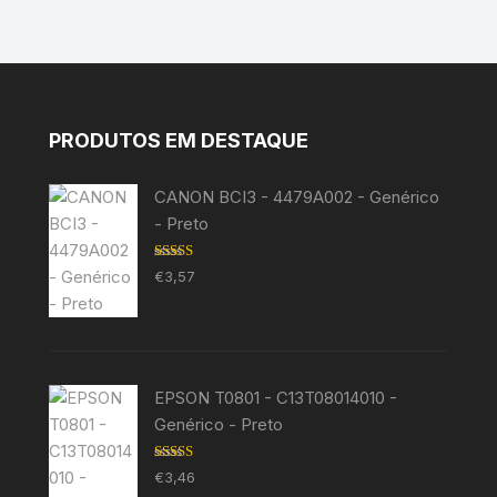
PRODUTOS EM DESTAQUE
CANON BCI3 - 4479A002 - Genérico
- Preto
Avaliação
€
3,57
5.00
de 5
EPSON T0801 - C13T08014010 -
Genérico - Preto
Avaliação
€
3,46
5.00
de 5