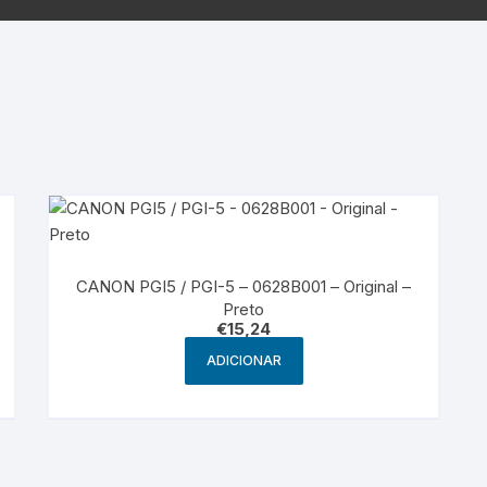
Samsung
Samsun
os sem fio
CANON PGI5 / PGI-5 – 0628B001 – Original –
Preto
€
15,24
ADICIONAR