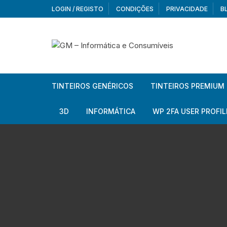
Skip
LOGIN / REGISTO
CONDIÇÕES
PRIVACIDADE
B
to
content
TINTEIROS GENÉRICOS
TINTEIROS PREMIUM
Brother
Brother
3D
INFORMÁTICA
WP 2FA USER PROFIL
Brother – Pack
Epson
Filamentos
Periféricos
Aur
Canon
HP
Armazenamento externo
Co
Ca
Canon – Pack
Lexmark
Redes e Conetividade
We
Me
Ad
Epson
Rat