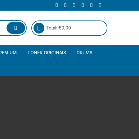
Total:
€
0,00
REMIUM
TONER ORIGINAIS
DRUMS
Canon
Brother – Genérico
HP
Canon – Genérico
Kyocera
Canon – Originais
Epson – Genéricos
HP – Genérico