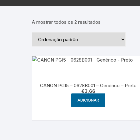
Epson – Pack
Rat
HP
A mostrar todos os 2 resultados
HP – Pack
Lexmark
Lexmark – Pack
CANON PGI5 – 0628B001 – Genérico – Preto
€
3,66
ADICIONAR