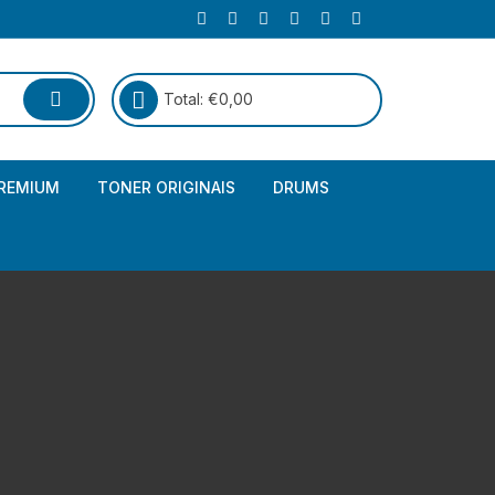
Total:
€
0,00
REMIUM
TONER ORIGINAIS
DRUMS
Canon
Brother – Genérico
HP
Canon – Genérico
Kyocera
Canon – Originais
Epson – Genéricos
HP – Genérico