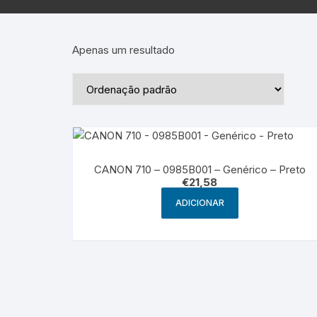
Epson – Pack
Rat
HP
Apenas um resultado
HP – Pack
Lexmark
Lexmark – Pack
CANON 710 – 0985B001 – Genérico – Preto
€
21,58
ADICIONAR