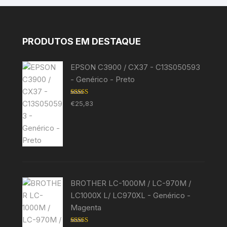
PRODUTOS EM DESTAQUE
EPSON C3900 / CX37 - C13S050593
- Genérico - Preto
Avaliação
€
25,83
5.00
de 5
BROTHER LC-1000M / LC-970M /
LC1000X L/ LC970XL - Genérico -
Magenta