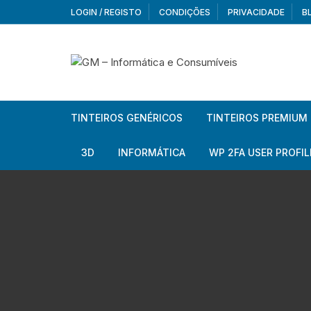
Skip
LOGIN / REGISTO
CONDIÇÕES
PRIVACIDADE
B
to
content
TINTEIROS GENÉRICOS
TINTEIROS PREMIUM
Brother
Brother
3D
INFORMÁTICA
WP 2FA USER PROFIL
Brother – Pack
Epson
Filamentos
Periféricos
Aur
Canon
HP
Armazenamento externo
Co
Ca
Canon – Pack
Lexmark
Redes e Conetividade
We
Me
Ad
Epson
Rat