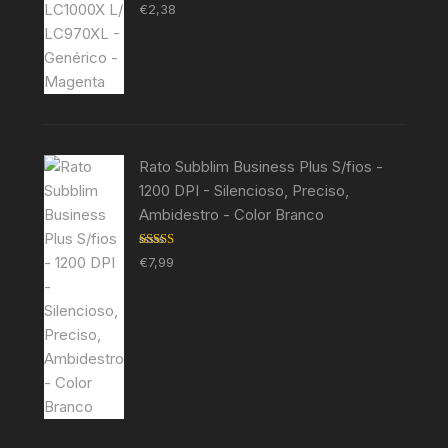
Avaliação
€
2,38
5.00
de 5
Rato Subblim Business Plus S/fios -
1200 DPI - Silencioso, Preciso,
Ambidestro - Color Branco
Avaliação
€
7,99
5.00
de 5