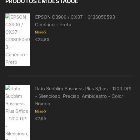
PRODUTOS EM DESTAQUE
EPSON C3900 / CX37 - C13S050593 -
Genérico - Preto
Avaliação
€
25,83
5.00
de 5
Rato Subblim Business Plus S/fios - 1200 DPI
- Silencioso, Preciso, Ambidestro - Color
Branco
Avaliação
€
7,99
5.00
de 5