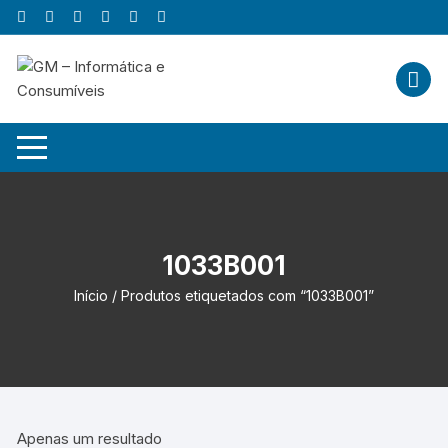
Skip
to
content
1033B001
Início
/ Produtos etiquetados com “1033B001”
Apenas um resultado