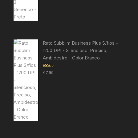
Rato Subblim Business Plus S/fios -
1200 DPI - Silencioso, Preciso,
Ambidestro - Color Branco
Avaliação
€
7,99
5.00
de 5