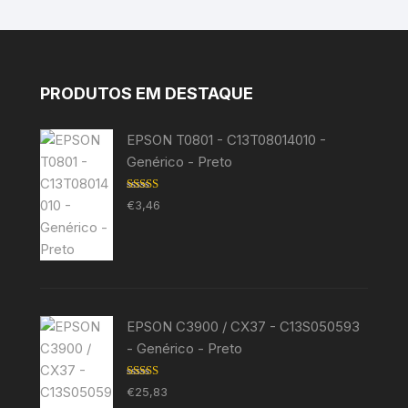
PRODUTOS EM DESTAQUE
EPSON T0801 - C13T08014010 -
Genérico - Preto
Avaliação
€
3,46
5.00
de 5
EPSON C3900 / CX37 - C13S050593
- Genérico - Preto
Avaliação
€
25,83
5.00
de 5