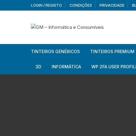
Skip
LOGIN / REGISTO
CONDIÇÕES
PRIVACIDADE
B
to
content
TINTEIROS GENÉRICOS
TINTEIROS PREMIUM
Brother
Brother
3D
INFORMÁTICA
WP 2FA USER PROFIL
Brother – Pack
Epson
Filamentos
Periféricos
Aur
Canon
HP
Armazenamento externo
Co
Ca
Canon – Pack
Lexmark
Redes e Conetividade
We
Me
Ad
Epson
Rat