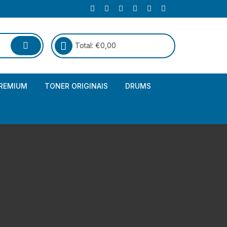
Total:
€
0,00
REMIUM
TONER ORIGINAIS
DRUMS
Canon
Brother – Genérico
HP
Canon – Genérico
Kyocera
Canon – Originais
Epson – Genéricos
HP – Genérico