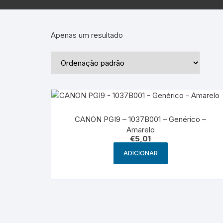
Epson – Pack
Rat
HP
Apenas um resultado
HP – Pack
Lexmark
Lexmark – Pack
CANON PGI9 – 1037B001 – Genérico –
Amarelo
€
5,01
ADICIONAR