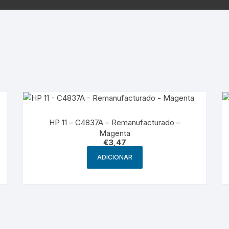
Samsung
Samsun
os sem fio
HP 11 – C4837A – Remanufacturado –
Magenta
€
3,47
ADICIONAR