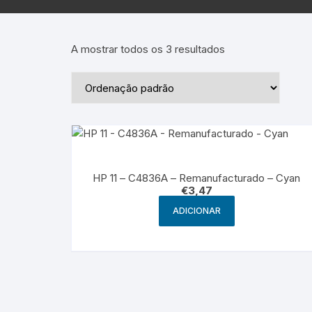
Epson – Pack
Rat
HP
A mostrar todos os 3 resultados
HP – Pack
Lexmark
Lexmark – Pack
HP 11 – C4836A – Remanufacturado – Cyan
€
3,47
ADICIONAR