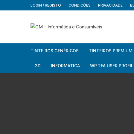
Skip
LOGIN / REGISTO
CONDIÇÕES
PRIVACIDADE
B
to
content
TINTEIROS GENÉRICOS
TINTEIROS PREMIUM
Brother
Brother
3D
INFORMÁTICA
WP 2FA USER PROFIL
Brother – Pack
Epson
Filamentos
Periféricos
Aur
Canon
HP
Armazenamento externo
Co
Ca
Canon – Pack
Lexmark
Redes e Conetividade
We
Me
Ad
Epson
Rat