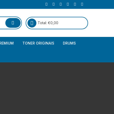
Total:
€
0,00
REMIUM
TONER ORIGINAIS
DRUMS
Canon
Brother – Genérico
HP
Canon – Genérico
Kyocera
Canon – Originais
Epson – Genéricos
HP – Genérico