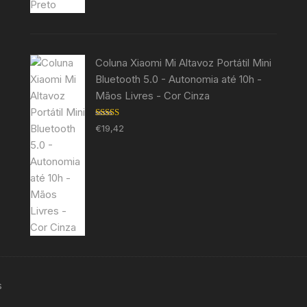
Coluna Xiaomi Mi Altavoz Portátil Mini
Bluetooth 5.0 - Autonomia até 10h -
Mãos Livres - Cor Cinza
Avaliação
€
19,42
5.00
de 5
s