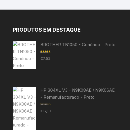
PRODUTOS EM DESTAQUE
BROTHER TN1050 - Genérico - Preto
Avaliação
€
7,52
5.00
de 5
HP 304XL V3 - N9K08AE / N9K06AE
- Remanufacturado - Preto
Avaliação
€
17,13
5.00
de 5