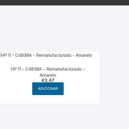
g
HP – Originais
Samsung – Genérico
HP 11 – C4838A – Remanufacturado –
Amarelo
€
3,47
ADICIONAR