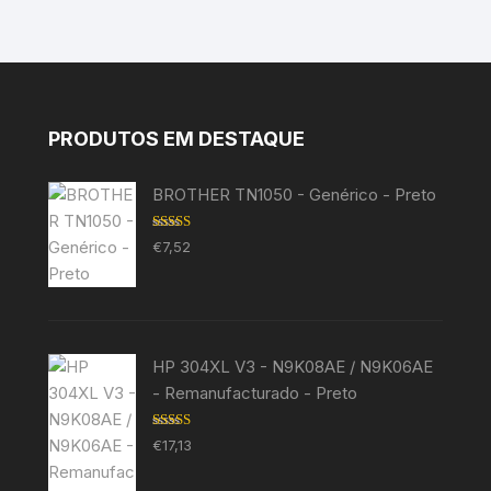
PRODUTOS EM DESTAQUE
BROTHER TN1050 - Genérico - Preto
Avaliação
€
7,52
5.00
de 5
HP 304XL V3 - N9K08AE / N9K06AE
- Remanufacturado - Preto
Avaliação
€
17,13
5.00
de 5