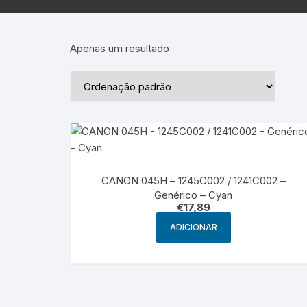
Epson – Pack
Rat
HP
Apenas um resultado
HP – Pack
Lexmark
Lexmark – Pack
CANON 045H – 1245C002 / 1241C002 –
Genérico – Cyan
€
17,89
ADICIONAR