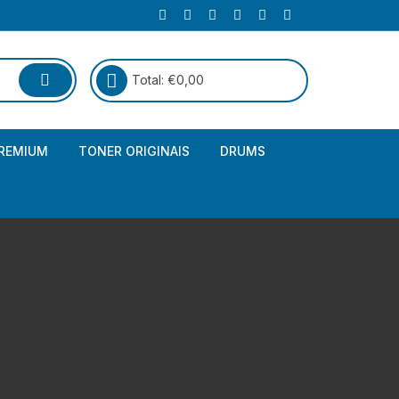
Total:
€
0,00
REMIUM
TONER ORIGINAIS
DRUMS
Canon
Brother – Genérico
HP
Canon – Genérico
Kyocera
Canon – Originais
Epson – Genéricos
HP – Genérico