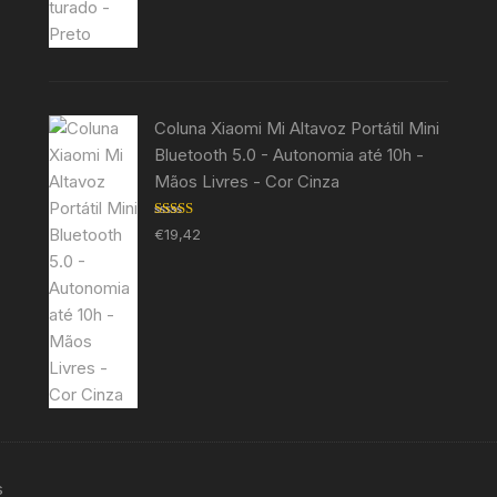
Coluna Xiaomi Mi Altavoz Portátil Mini
Bluetooth 5.0 - Autonomia até 10h -
Mãos Livres - Cor Cinza
Avaliação
€
19,42
5.00
de 5
s