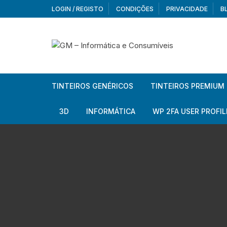
Skip
LOGIN / REGISTO
CONDIÇÕES
PRIVACIDADE
B
to
content
TINTEIROS GENÉRICOS
TINTEIROS PREMIUM
Brother
Brother
3D
INFORMÁTICA
WP 2FA USER PROFIL
Brother – Pack
Epson
Filamentos
Periféricos
Aur
Canon
HP
Armazenamento externo
Co
Ca
Canon – Pack
Lexmark
Redes e Conetividade
We
Me
Ad
Epson
Rat