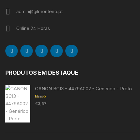
admin@gilmonteiro.pt
Online 24 Horas
PRODUTOS EM DESTAQUE
CANON BCI3 - 4479A002 - Genérico - Preto
Avaliação
€
3,57
5.00
de 5