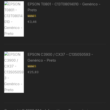
EPSON T0801 - C13T08014010 - Genérico -
Preto
Avaliação
€
3,46
5.00
de 5
EPSON C3900 / CX37 - C13S050593 -
Genérico - Preto
Avaliação
€
25,83
5.00
de 5