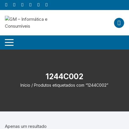
Skip
to
content
1244C002
Início
/ Produtos etiquetados com “1244C002”
Apenas um resultado