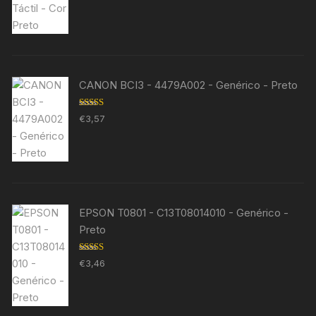
CANON BCI3 - 4479A002 - Genérico - Preto
Avaliação
€
3,57
5.00
de 5
EPSON T0801 - C13T08014010 - Genérico -
Preto
Avaliação
€
3,46
5.00
de 5