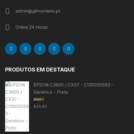
admin@gilmonteiro.pt
Online 24 Horas
PRODUTOS EM DESTAQUE
EPSON C3900 / CX37 - C13S050593 -
Genérico - Preto
Avaliação
€
25,83
5.00
de 5