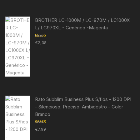
BROTHER LC-1000M / LC-970M / LC1000X
L/ LC970XL - Genérico -Magenta
Avaliação
€
2,38
5.00
de 5
Rato Subblim Business Plus S/fios - 1200 DPI
- Silencioso, Preciso, Ambidestro - Color
Branco
Avaliação
€
7,99
5.00
de 5