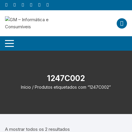
Skip
to
content
1247C002
Início
/ Produtos etiquetados com “1247C002”
A mostrar todos os 2 resultados