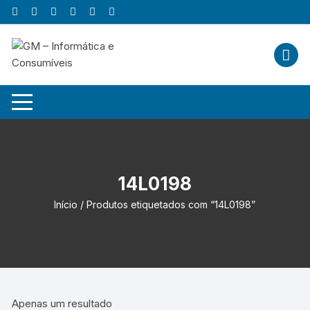
Skip
to
content
14L0198
Início
/ Produtos etiquetados com “14L0198”
Apenas um resultado