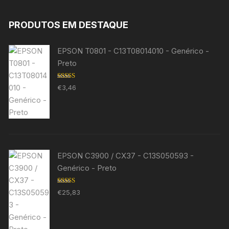
PRODUTOS EM DESTAQUE
EPSON T0801 - C13T08014010 - Genérico -
Preto
Avaliação
€
3,46
5.00
de 5
EPSON C3900 / CX37 - C13S050593 -
Genérico - Preto
Avaliação
€
25,83
5.00
de 5