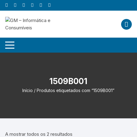
Skip
to
content
1509B001
Início
/ Produtos etiquetados com “1509B001”
A mostrar todos os 2 resultados