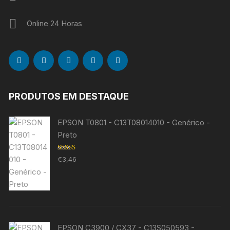
Online 24 Horas
PRODUTOS EM DESTAQUE
EPSON T0801 - C13T08014010 - Genérico -
Preto
Avaliação
€
3,46
5.00
de 5
EPSON C3900 / CX37 - C13S050593 -