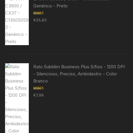
Genérico - Preto
Avaliação
€
25,83
5.00
de 5
Rato Subblim Business Plus S/fios - 1200 DPI
- Silencioso, Preciso, Ambidestro - Color
Branco
Avaliação
€
7,99
5.00
de 5