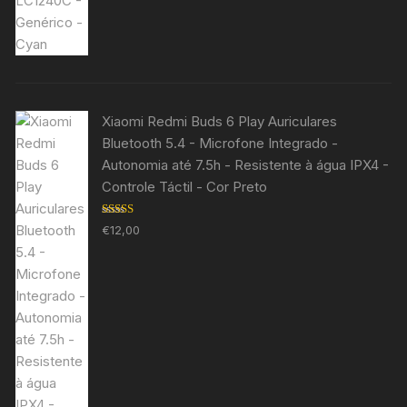
Xiaomi Redmi Buds 6 Play Auriculares
Bluetooth 5.4 - Microfone Integrado -
Autonomia até 7.5h - Resistente à água IPX4 -
Controle Táctil - Cor Preto
Avaliação
€
12,00
5.00
de 5