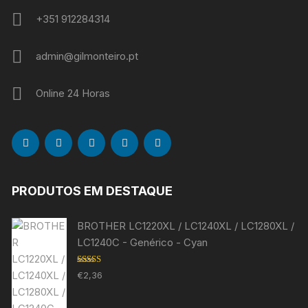
+351 912284314
admin@gilmonteiro.pt
Online 24 Horas
PRODUTOS EM DESTAQUE
BROTHER LC1220XL / LC1240XL / LC1280XL /
LC1240C - Genérico - Cyan
Avaliação
€
2,36
5.00
de 5