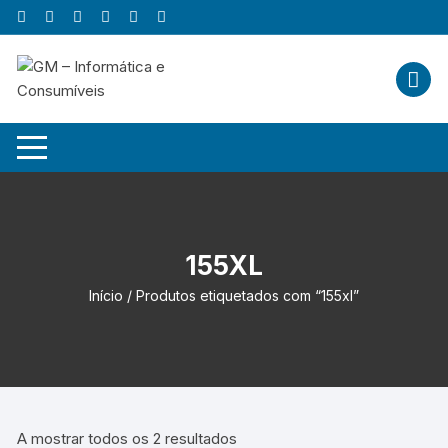
Skip
to
content
155XL
Início
/ Produtos etiquetados com “155xl”
A mostrar todos os 2 resultados