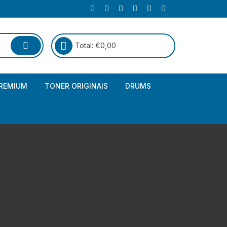
Total:
€
0,00
REMIUM
TONER ORIGINAIS
DRUMS
Canon
Brother – Genérico
HP
Canon – Genérico
Kyocera
Canon – Originais
Epson – Genéricos
HP – Genérico