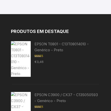
PRODUTOS EM DESTAQUE
EPSON T0801 - C13T08014010 -
Genérico - Preto
Avaliação
€
3,46
5.00
de 5
EPSON C3900 / CX37 - C13S050593
- Genérico - Preto