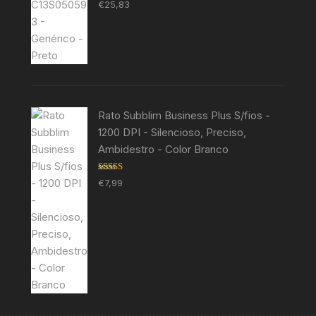
Avaliação
€
25,83
5.00
de 5
Rato Subblim Business Plus S/fios -
1200 DPI - Silencioso, Preciso,
Ambidestro - Color Branco
Avaliação
€
7,99
5.00
de 5