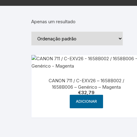
Epson – Pack
Rat
HP
Apenas um resultado
HP – Pack
Lexmark
Lexmark – Pack
CANON 711 / C-EXV26 – 1658B002 /
1658B006 – Genérico – Magenta
€
32,79
ADICIONAR