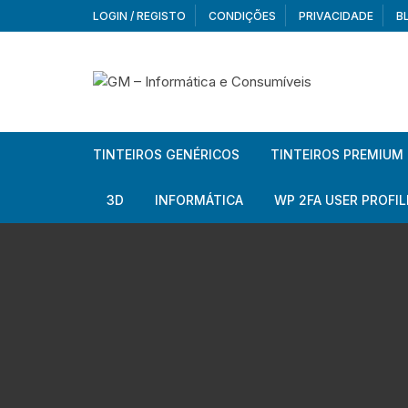
Skip
LOGIN / REGISTO
CONDIÇÕES
PRIVACIDADE
B
to
content
TINTEIROS GENÉRICOS
TINTEIROS PREMIUM
Brother
Brother
3D
INFORMÁTICA
WP 2FA USER PROFIL
Brother – Pack
Epson
Filamentos
Periféricos
Aur
Canon
HP
Armazenamento externo
Co
Ca
Canon – Pack
Lexmark
Redes e Conetividade
We
Me
Ad
Epson
Rat