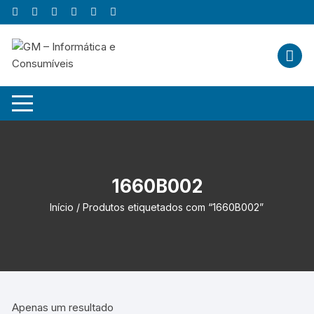
Skip
to
content
1660B002
Início
/ Produtos etiquetados com “1660B002”
Apenas um resultado