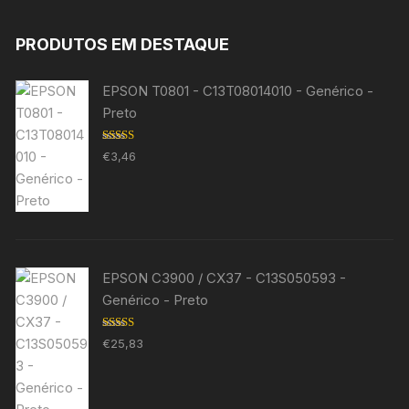
PRODUTOS EM DESTAQUE
EPSON T0801 - C13T08014010 - Genérico -
Preto
Avaliação
€
3,46
5.00
de 5
EPSON C3900 / CX37 - C13S050593 -
Genérico - Preto
Avaliação
€
25,83
5.00
de 5