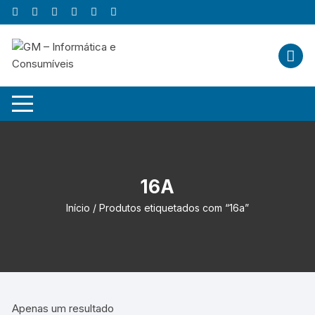
Skip
to
content
16A
Início
/ Produtos etiquetados com “16a”
Apenas um resultado