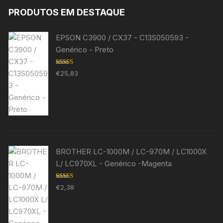
PRODUTOS EM DESTAQUE
EPSON C3900 / CX37 - C13S050593 -
Genérico - Preto
Avaliação
€
25,83
5.00
de 5
BROTHER LC-1000M / LC-970M / LC1000X
L/ LC970XL - Genérico -Magenta
Avaliação
€
2,38
5.00
de 5