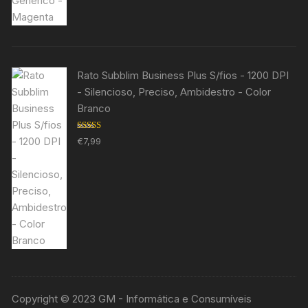
Rato Subblim Business Plus S/fios - 1200 DPI
- Silencioso, Preciso, Ambidestro - Color
Branco
Avaliação
€
7,99
5.00
de 5
Copyright © 2023 GM - Informática e Consumíveis