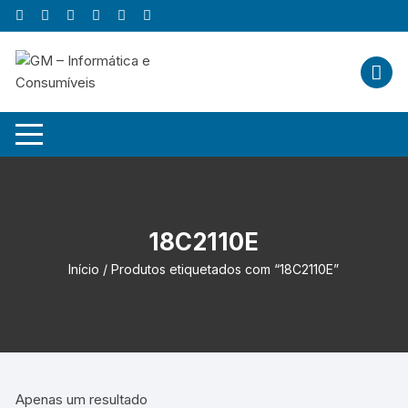
Skip
to
content
18C2110E
Início
/ Produtos etiquetados com “18C2110E”
Apenas um resultado