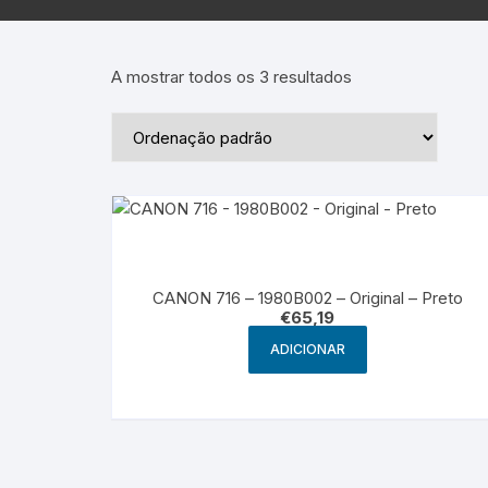
Epson – Pack
Rat
HP
A mostrar todos os 3 resultados
HP – Pack
Lexmark
Lexmark – Pack
CANON 716 – 1980B002 – Original – Preto
€
65,19
ADICIONAR