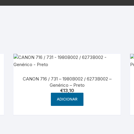
Samsung
Samsun
os sem fio
CANON 716 / 731 – 1980B002 / 6273B002 –
Genérico – Preto
€
13,10
ADICIONAR