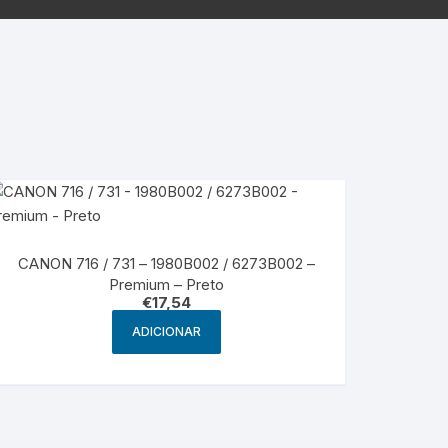
g
HP – Originais
Samsung – Genérico
CANON 716 / 731 – 1980B002 / 6273B002 –
Premium – Preto
€
17,54
ADICIONAR