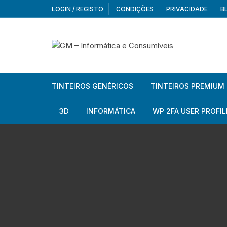
Skip
LOGIN / REGISTO
CONDIÇÕES
PRIVACIDADE
B
to
content
TINTEIROS GENÉRICOS
TINTEIROS PREMIUM
Brother
Brother
3D
INFORMÁTICA
WP 2FA USER PROFIL
Brother – Pack
Epson
Filamentos
Periféricos
Aur
Canon
HP
Armazenamento externo
Co
Ca
Canon – Pack
Lexmark
Redes e Conetividade
We
Me
Ad
Epson
Rat