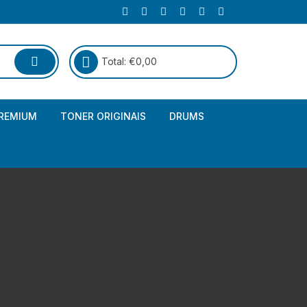
Total:
€
0,00
REMIUM
TONER ORIGINAIS
DRUMS
Canon
Brother – Genérico
HP
Canon – Genérico
Kyocera
Canon – Originais
Epson – Genéricos
HP – Genérico