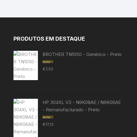
PRODUTOS EM DESTAQUE
BROTHER TN1050 - Genérico - Preto
Avaliação
€
7,52
5.00
de 5
HP 304XL V3 - N9K08AE / N9K06AE
- Remanufacturado - Preto
Avaliação
€
17,13
5.00
de 5