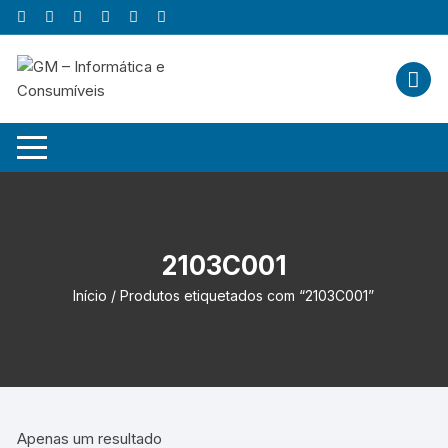
Skip
to
content
2103C001
Início
/ Produtos etiquetados com “2103C001”
Apenas um resultado