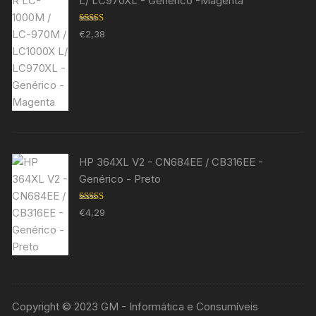
L/ LC970XL - Genérico -Magenta
Avaliação
€
2,38
5.00
de 5
HP 364XL V2 - CN684EE / CB316EE -
Genérico - Preto
Avaliação
€
4,29
5.00
de 5
Copyright © 2023 GM - Informática e Consumíveis