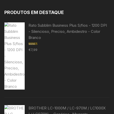
PRODUTOS EM DESTAQUE
Rato Subblim Business Plus S/fios - 1200 DPI
- Silencioso, Preciso, Ambidestro - Color
Branco
Avaliação
€
7,99
5.00
de 5
BROTHER LC-1000M / LC-970M / LC1000X