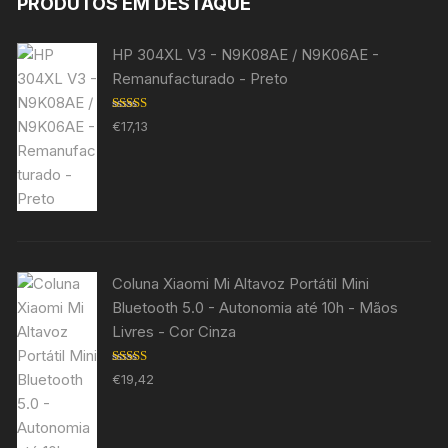
PRODUTOS EM DESTAQUE
HP 304XL V3 - N9K08AE / N9K06AE -
Remanufacturado - Preto
Avaliação
€
17,13
5.00
de 5
Coluna Xiaomi Mi Altavoz Portátil Mini
Bluetooth 5.0 - Autonomia até 10h - Mãos
Livres - Cor Cinza
Avaliação
€
19,42
5.00
de 5