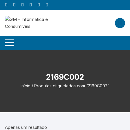
Skip
to
content
2169C002
Início
/ Produtos etiquetados com “2169C002”
Apenas um resultado