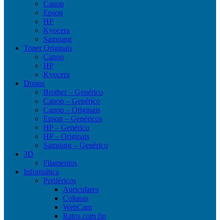
Canon
Epson
HP
Kyocera
Samsung
Toner Originais
Canon
HP
Kyocera
Drums
Brother – Genérico
Canon – Genérico
Canon – Originais
Epson – Genéricos
HP – Genérico
HP – Originais
Samsung – Genérico
3D
Filamentos
Informática
Periféricos
Auriculares
Colunas
WebCam
Ratos com fio