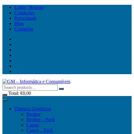
Skip
Login / Registo
to
Condições
content
Privacidade
Blog
Contactos
Total:
€
0,00
Tinteiros Genéricos
Brother
Brother – Pack
Canon
Canon – Pack