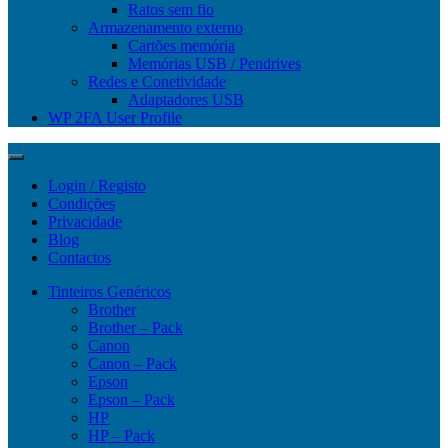
Ratos sem fio
Armazenamento externo
Cartões memória
Memórias USB / Pendrives
Redes e Conetividade
Adaptadores USB
WP 2FA User Profile
Login / Registo
Condições
Privacidade
Blog
Contactos
Tinteiros Genéricos
Brother
Brother – Pack
Canon
Canon – Pack
Epson
Epson – Pack
HP
HP – Pack