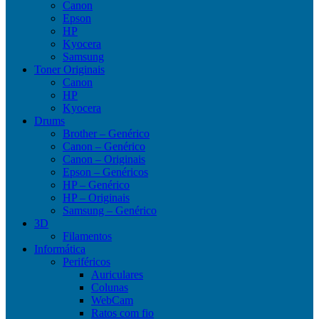
Canon
Epson
HP
Kyocera
Samsung
Toner Originais
Canon
HP
Kyocera
Drums
Brother – Genérico
Canon – Genérico
Canon – Originais
Epson – Genéricos
HP – Genérico
HP – Originais
Samsung – Genérico
3D
Filamentos
Informática
Periféricos
Auriculares
Colunas
WebCam
Ratos com fio