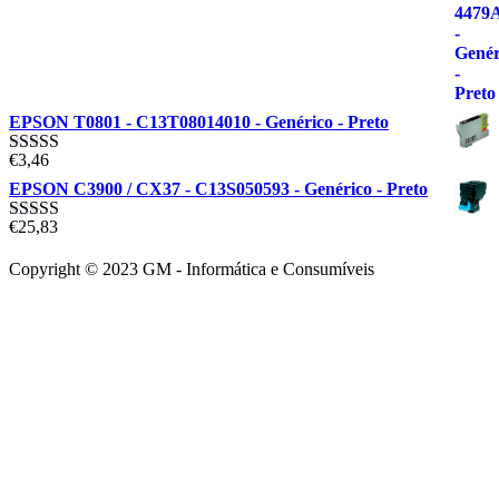
EPSON T0801 - C13T08014010 - Genérico - Preto
€
3,46
Avaliação
5.00
de 5
EPSON C3900 / CX37 - C13S050593 - Genérico - Preto
€
25,83
Avaliação
5.00
de 5
Copyright © 2023 GM - Informática e Consumíveis