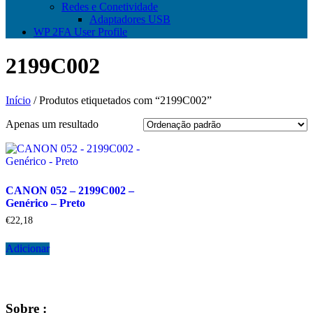
Redes e Conetividade
Adaptadores USB
WP 2FA User Profile
2199C002
Início
/ Produtos etiquetados com “2199C002”
Apenas um resultado
CANON 052 – 2199C002 –
Genérico – Preto
€
22,18
Adicionar
Sobre :