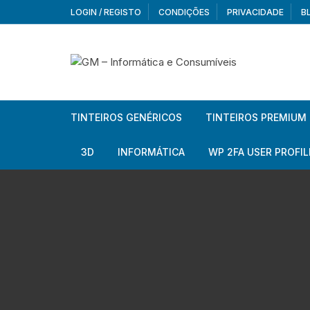
Skip
LOGIN / REGISTO
CONDIÇÕES
PRIVACIDADE
B
to
content
TINTEIROS GENÉRICOS
TINTEIROS PREMIUM
Brother
Brother
3D
INFORMÁTICA
WP 2FA USER PROFIL
Brother – Pack
Epson
Filamentos
Periféricos
Aur
Canon
HP
Armazenamento externo
Co
Ca
Canon – Pack
Lexmark
Redes e Conetividade
We
Me
Ad
Epson
Rat