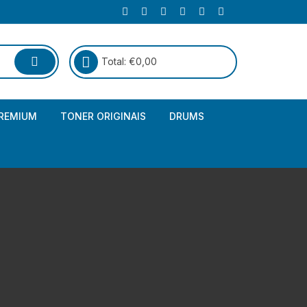
Total:
€
0,00
REMIUM
TONER ORIGINAIS
DRUMS
Canon
Brother – Genérico
HP
Canon – Genérico
Kyocera
Canon – Originais
Epson – Genéricos
HP – Genérico