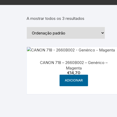
Epson – Pack
Rat
HP
A mostrar todos os 3 resultados
HP – Pack
Lexmark
Lexmark – Pack
CANON 718 – 2660B002 – Genérico –
Magenta
€
14,70
ADICIONAR