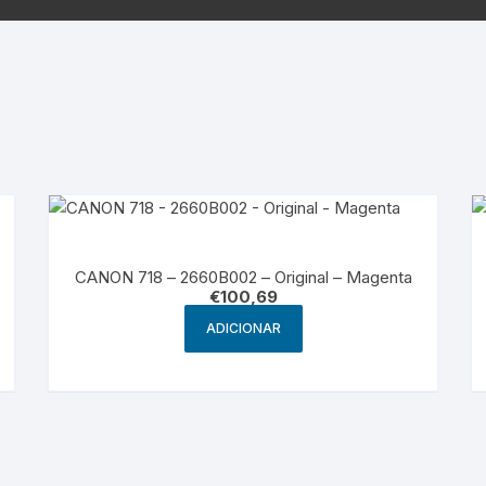
Samsung
Samsun
os sem fio
CANON 718 – 2660B002 – Original – Magenta
€
100,69
ADICIONAR