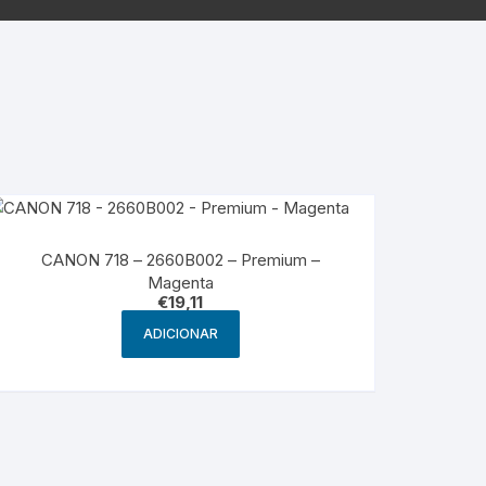
g
HP – Originais
Samsung – Genérico
CANON 718 – 2660B002 – Premium –
Magenta
€
19,11
ADICIONAR