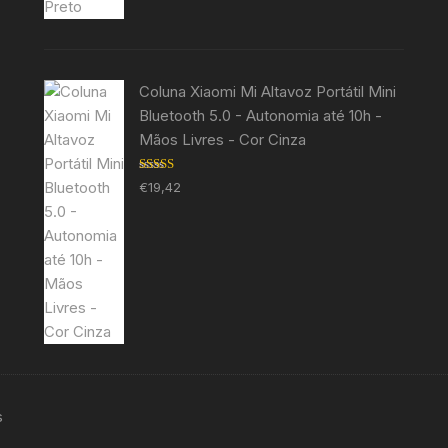
Coluna Xiaomi Mi Altavoz Portátil Mini
Bluetooth 5.0 - Autonomia até 10h -
Mãos Livres - Cor Cinza
Avaliação
€
19,42
5.00
de 5
s