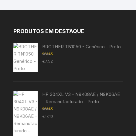
PRODUTOS EM DESTAQUE
BROTHER TN1050 - Genérico - Preto
Avaliação
€
7,52
5.00
de 5
HP 304XL V3 - N9K08AE / N9K06AE
- Remanufacturado - Preto
Avaliação
€
17,13
5.00
de 5