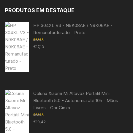
PRODUTOS EM DESTAQUE
HP 304XL V3 - N9K08AE / N9K06AE -
Remanufacturado - Preto
Avaliação
€
17,13
5.00
de 5
Coluna Xiaomi Mi Altavoz Portátil Mini
Bluetooth 5.0 - Autonomia até 10h - Mãos
Livres - Cor Cinza
Avaliação
€
19,42
5.00
de 5