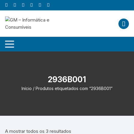
Skip
to
content
2936B001
Início
/ Produtos etiquetados com “2936B001”
A mostrar todos os 3 resultados