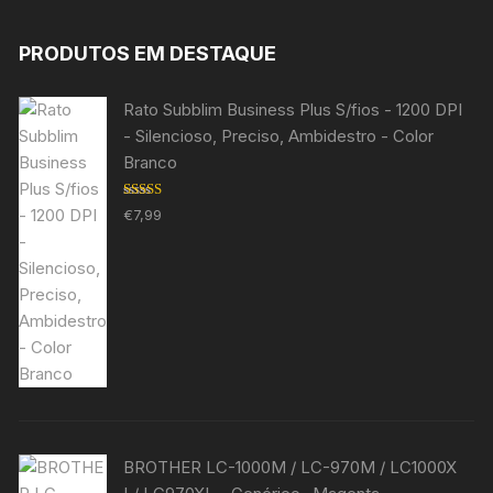
PRODUTOS EM DESTAQUE
Rato Subblim Business Plus S/fios - 1200 DPI
- Silencioso, Preciso, Ambidestro - Color
Branco
Avaliação
€
7,99
5.00
de 5
BROTHER LC-1000M / LC-970M / LC1000X