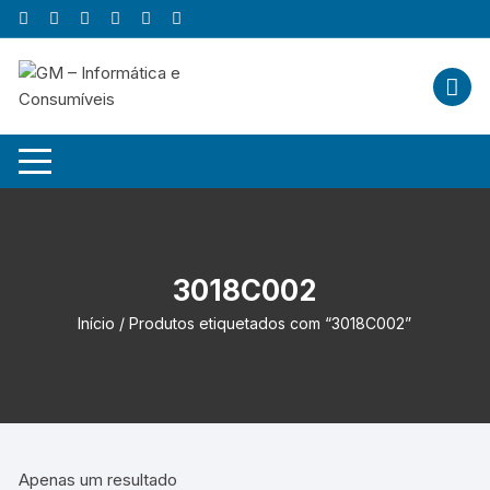
Skip
to
content
3018C002
Início
/ Produtos etiquetados com “3018C002”
Apenas um resultado