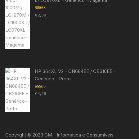
L/ LC970XL - Genérico -Magenta
Avaliação
€
2,38
5.00
de 5
HP 364XL V2 - CN684EE / CB316EE -
Genérico - Preto
Avaliação
€
4,29
5.00
de 5
Copyright © 2023 GM - Informática e Consumíveis