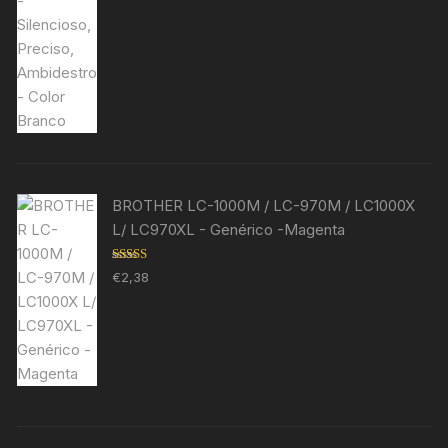
BROTHER LC-1000M / LC-970M / LC1000X
L/ LC970XL - Genérico -Magenta
Avaliação
€
2,38
5.00
de 5