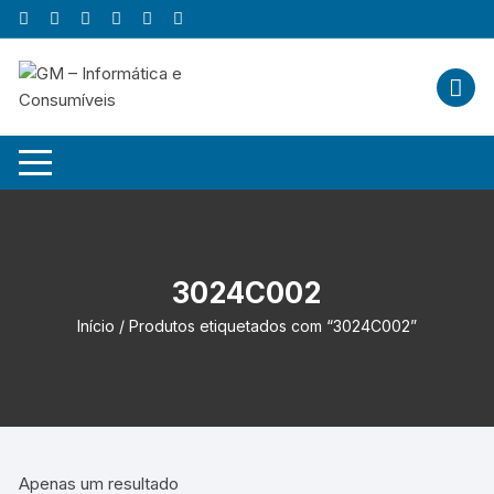
Skip
to
content
3024C002
Início
/ Produtos etiquetados com “3024C002”
Apenas um resultado