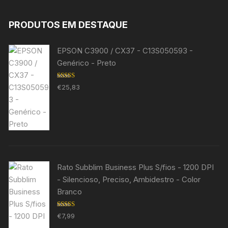
PRODUTOS EM DESTAQUE
EPSON C3900 / CX37 - C13S050593 -
Genérico - Preto
Avaliação
€
25,83
5.00
de 5
Rato Subblim Business Plus S/fios - 1200 DPI
- Silencioso, Preciso, Ambidestro - Color
Branco
Avaliação
€
7,99
5.00
de 5