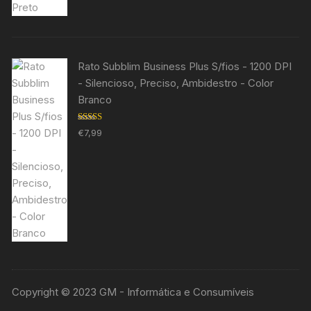
Rato Subblim Business Plus S/fios - 1200 DPI
- Silencioso, Preciso, Ambidestro - Color
Branco
Avaliação
€
7,99
5.00
de 5
Copyright © 2023 GM - Informática e Consumíveis