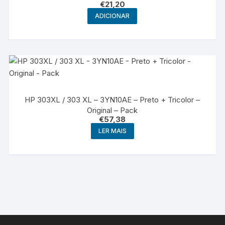
€
21,20
ADICIONAR
HP 303XL / 303 XL – 3YN10AE – Preto + Tricolor –
Original – Pack
€
57,38
LER MAIS