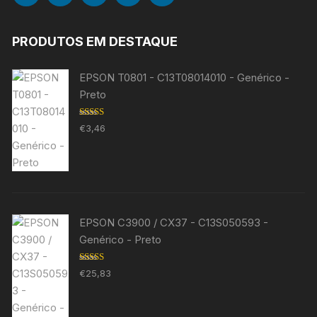
PRODUTOS EM DESTAQUE
EPSON T0801 - C13T08014010 - Genérico -
Preto
Avaliação
€
3,46
5.00
de 5
EPSON C3900 / CX37 - C13S050593 -
Genérico - Preto
Avaliação
€
25,83
5.00
de 5