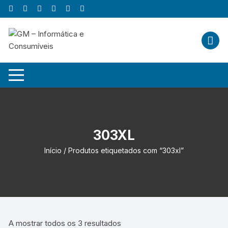
Skip
to
content
303XL
Início
/ Produtos etiquetados com “303xl”
A mostrar todos os 3 resultados