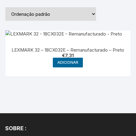
LEXMARK 32 – 18CX032E – Remanufacturado – Preto
€
7,31
ADICIONAR
SOBRE :