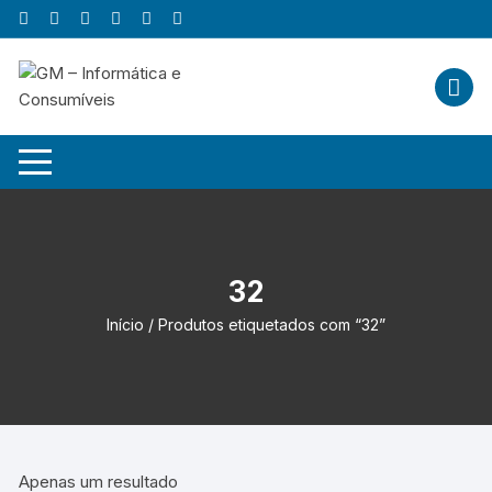
Skip
to
content
32
Início
/ Produtos etiquetados com “32”
Apenas um resultado