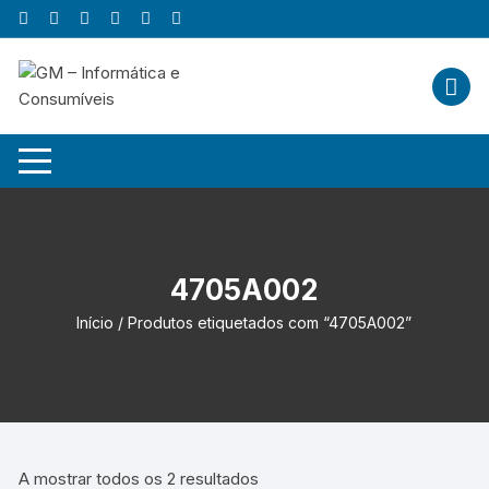
Skip
to
content
4705A002
Início
/ Produtos etiquetados com “4705A002”
A mostrar todos os 2 resultados