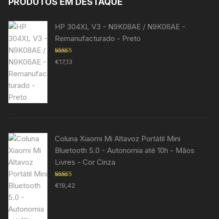
PRODUTOS EM DESTAQUE
HP 304XL V3 - N9K08AE / N9K06AE -
Remanufacturado - Preto
Avaliação
€
17,13
5.00
de 5
Coluna Xiaomi Mi Altavoz Portátil Mini
Bluetooth 5.0 - Autonomia até 10h - Mãos
Livres - Cor Cinza
Avaliação
€
19,42
5.00
de 5