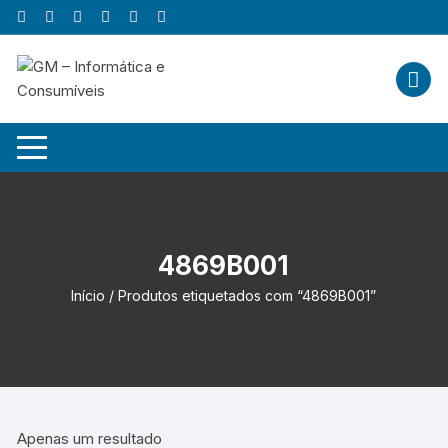
Skip
to
content
4869B001
Início
/ Produtos etiquetados com “4869B001”
Apenas um resultado