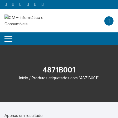
Skip
to
content
4871B001
Início
/ Produtos etiquetados com “4871B001”
Apenas um resultado