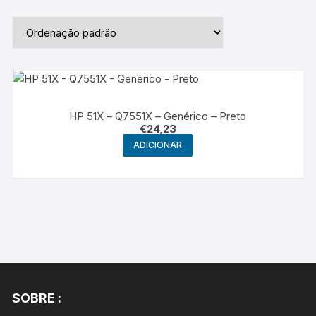
HP 51X – Q7551X – Genérico – Preto
€
24,23
ADICIONAR
SOBRE :