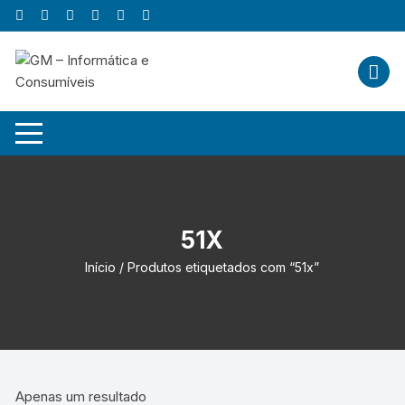
Skip
to
content
51X
Início
/ Produtos etiquetados com “51x”
Apenas um resultado