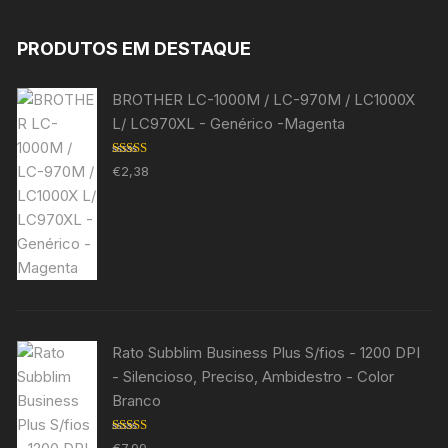
PRODUTOS EM DESTAQUE
BROTHER LC-1000M / LC-970M / LC1000X
L/ LC970XL - Genérico -Magenta
Avaliação
€
2,38
5.00
de 5
Rato Subblim Business Plus S/fios - 1200 DPI
- Silencioso, Preciso, Ambidestro - Color
Branco
Avaliação