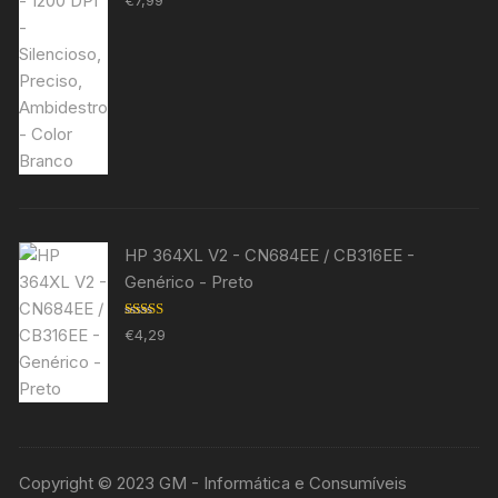
€
7,99
5.00
de 5
HP 364XL V2 - CN684EE / CB316EE -
Genérico - Preto
Avaliação
€
4,29
5.00
de 5
Copyright © 2023 GM - Informática e Consumíveis