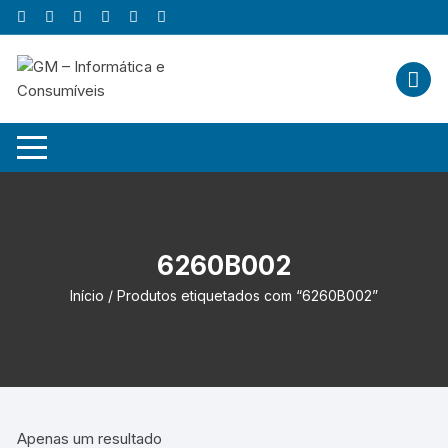
Skip
to
content
6260B002
Início
/ Produtos etiquetados com “6260B002”
Apenas um resultado