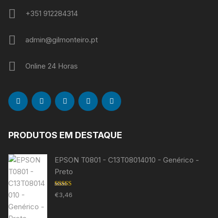
+351 912284314
admin@gilmonteiro.pt
Online 24 Horas
PRODUTOS EM DESTAQUE
EPSON T0801 - C13T08014010 - Genérico -
Preto
Avaliação
€
3,46
5.00
de 5