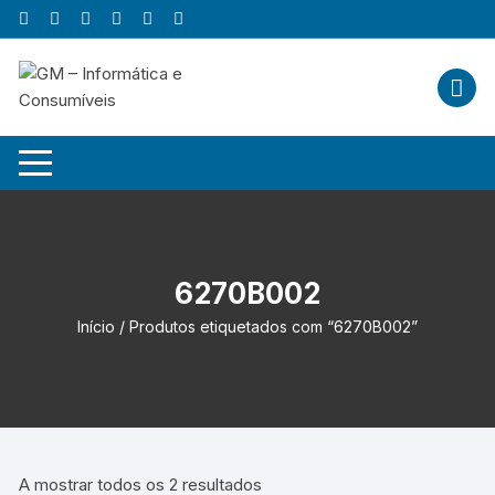
Skip
to
content
6270B002
Início
/ Produtos etiquetados com “6270B002”
A mostrar todos os 2 resultados