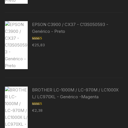
EPSON C3900 / CX37 - C13S050593 -
Genérico - Preto
Avaliação
€
25,83
5.00
de 5
BROTHER LC-1000M / LC-970M / LC1000X
L/ LC970XL - Genérico -Magenta
Avaliação
€
2,38
5.00
de 5