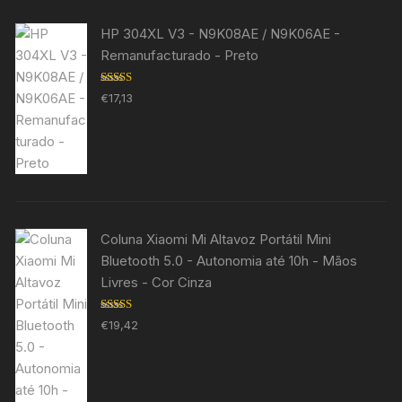
HP 304XL V3 - N9K08AE / N9K06AE -
Remanufacturado - Preto
Avaliação
€
17,13
5.00
de 5
Coluna Xiaomi Mi Altavoz Portátil Mini
Bluetooth 5.0 - Autonomia até 10h - Mãos
Livres - Cor Cinza
Avaliação
€
19,42
5.00
de 5