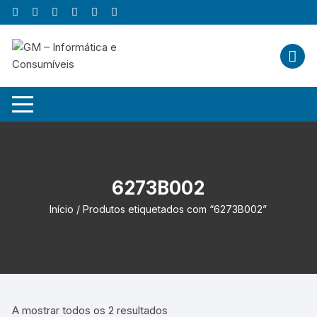
Skip
to
content
6273B002
Início
/ Produtos etiquetados com “6273B002”
A mostrar todos os 2 resultados