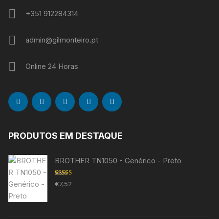
+351 912284314
admin@gilmonteiro.pt
Online 24 Horas
PRODUTOS EM DESTAQUE
BROTHER TN1050 - Genérico - Preto
Avaliação
€
7,52
5.00
de 5