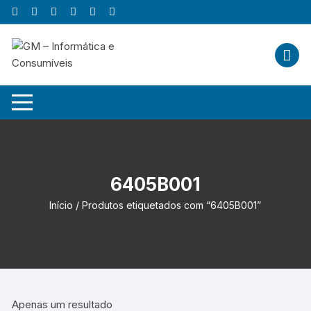
Skip
to
content
6405B001
Início
/ Produtos etiquetados com “6405B001”
Apenas um resultado