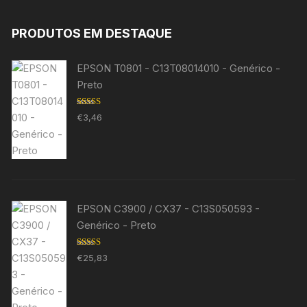
PRODUTOS EM DESTAQUE
EPSON T0801 - C13T08014010 - Genérico -
Preto
Avaliação
€
3,46
5.00
de 5
EPSON C3900 / CX37 - C13S050593 -
Genérico - Preto
Avaliação
€
25,83
5.00
de 5