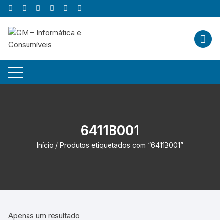
Skip
to
content
6411B001
Início
/ Produtos etiquetados com “6411B001”
Apenas um resultado