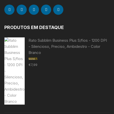
PRODUTOS EM DESTAQUE
Rato Subblim Business Plus S/fios - 1200 DPI
- Silencioso, Preciso, Ambidestro - Color
Branco
Avaliação
€
7,99
5.00
de 5