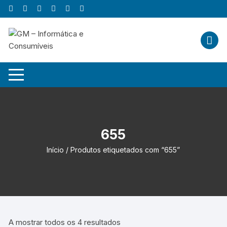
Skip
to
content
655
Início
/ Produtos etiquetados com “655”
A mostrar todos os 4 resultados