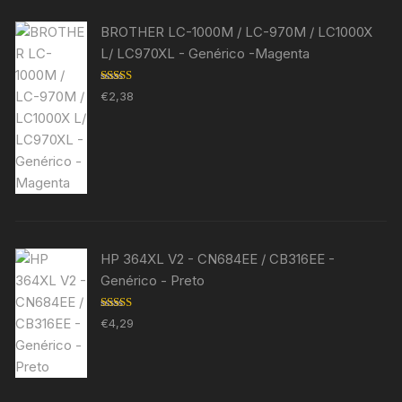
BROTHER LC-1000M / LC-970M / LC1000X
L/ LC970XL - Genérico -Magenta
Avaliação
€
2,38
5.00
de 5
HP 364XL V2 - CN684EE / CB316EE -
Genérico - Preto
Avaliação
€
4,29
5.00
de 5