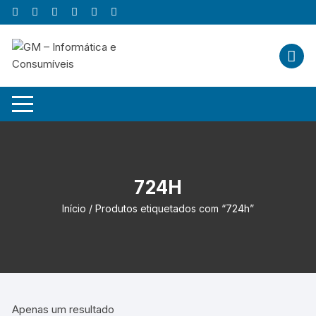
Skip
to
content
724H
Início
/ Produtos etiquetados com “724h”
Apenas um resultado