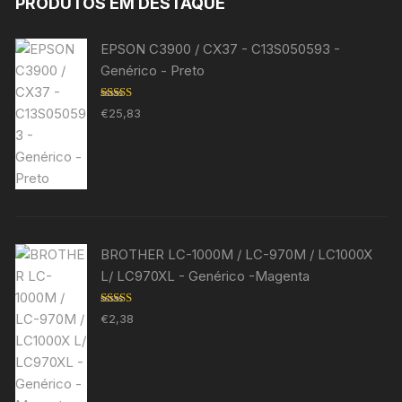
PRODUTOS EM DESTAQUE
EPSON C3900 / CX37 - C13S050593 -
Genérico - Preto
Avaliação
€
25,83
5.00
de 5
BROTHER LC-1000M / LC-970M / LC1000X
L/ LC970XL - Genérico -Magenta
Avaliação
€
2,38
5.00
de 5