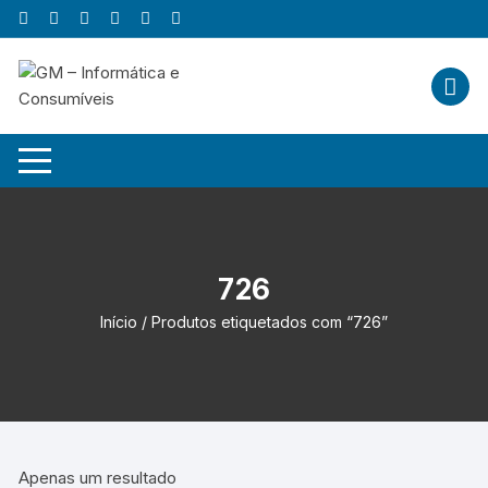
Skip
to
content
726
Início
/ Produtos etiquetados com “726”
Apenas um resultado