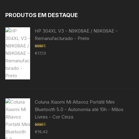
PRODUTOS EM DESTAQUE
HP 304XL V3 - N9K08AE / N9K06AE -
Remanufacturado - Preto
Avaliação
€
17,13
5.00
de 5
Coluna Xiaomi Mi Altavoz Portátil Mini
Bluetooth 5.0 - Autonomia até 10h - Mãos
Livres - Cor Cinza
Avaliação
€
19,42
5.00
de 5