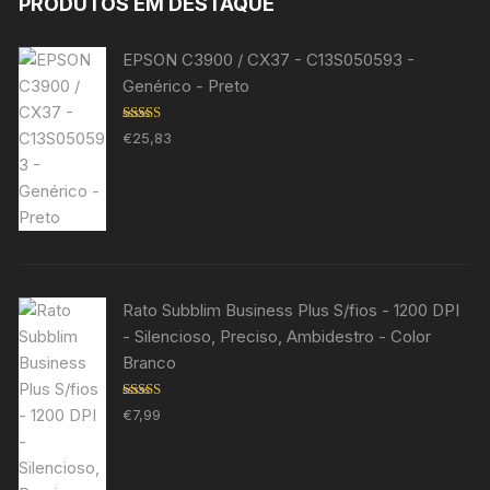
PRODUTOS EM DESTAQUE
EPSON C3900 / CX37 - C13S050593 -
Genérico - Preto
Avaliação
€
25,83
5.00
de 5
Rato Subblim Business Plus S/fios - 1200 DPI
- Silencioso, Preciso, Ambidestro - Color
Branco
Avaliação
€
7,99
5.00
de 5