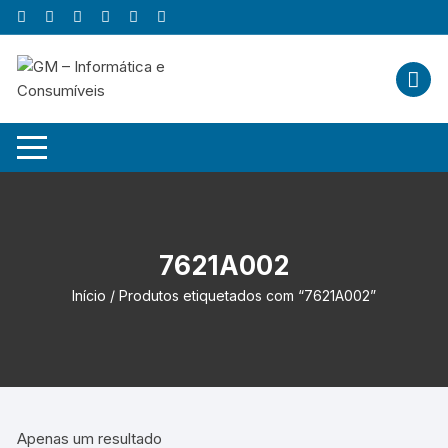
Skip
to
content
7621A002
Início
/ Produtos etiquetados com “7621A002”
Apenas um resultado