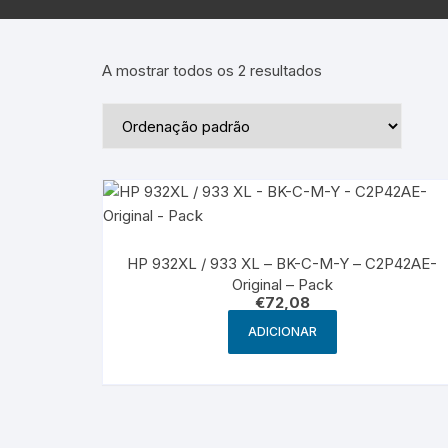
Epson – Pack
Rat
HP
A mostrar todos os 2 resultados
HP – Pack
Lexmark
Lexmark – Pack
HP 932XL / 933 XL – BK-C-M-Y – C2P42AE-
Original – Pack
€
72,08
ADICIONAR