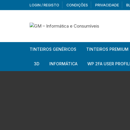
Skip
LOGIN / REGISTO
CONDIÇÕES
PRIVACIDADE
B
to
content
TINTEIROS GENÉRICOS
TINTEIROS PREMIUM
Brother
Brother
3D
INFORMÁTICA
WP 2FA USER PROFIL
Brother – Pack
Epson
Filamentos
Periféricos
Aur
Canon
HP
Armazenamento externo
Co
Ca
Canon – Pack
Lexmark
Redes e Conetividade
We
Me
Ad
Epson
Rat