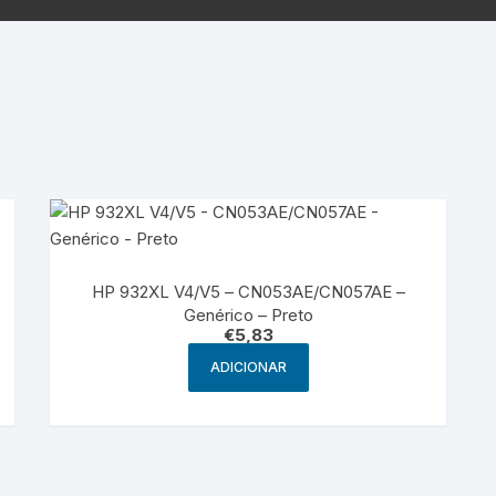
Samsung
Samsun
os sem fio
HP 932XL V4/V5 – CN053AE/CN057AE –
Genérico – Preto
€
5,83
ADICIONAR