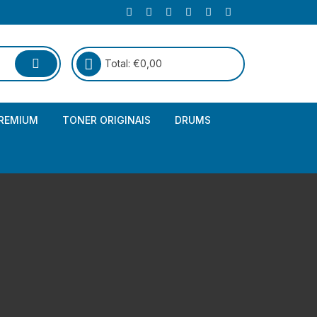
Total:
€
0,00
REMIUM
TONER ORIGINAIS
DRUMS
Canon
Brother – Genérico
HP
Canon – Genérico
Kyocera
Canon – Originais
Epson – Genéricos
HP – Genérico