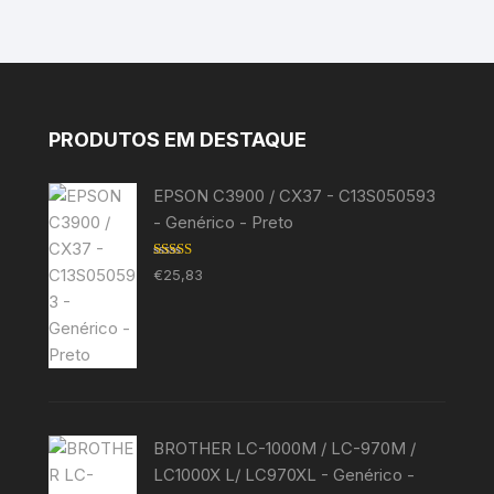
PRODUTOS EM DESTAQUE
EPSON C3900 / CX37 - C13S050593
- Genérico - Preto
Avaliação
€
25,83
5.00
de 5
BROTHER LC-1000M / LC-970M /
LC1000X L/ LC970XL - Genérico -