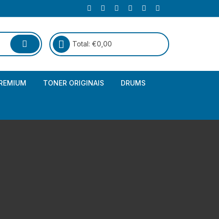
Total:
€
0,00
REMIUM
TONER ORIGINAIS
DRUMS
Canon
Brother – Genérico
HP
Canon – Genérico
Kyocera
Canon – Originais
Epson – Genéricos
HP – Genérico