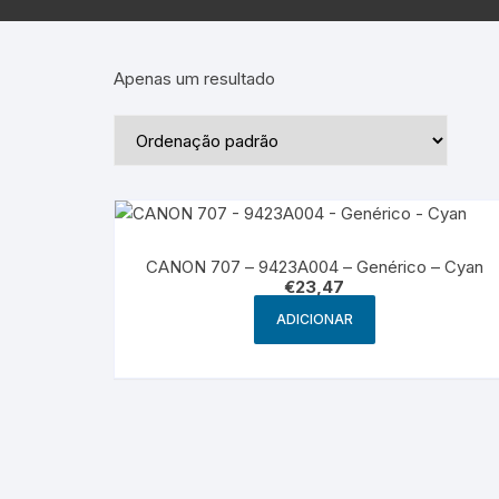
Epson – Pack
Rat
HP
Apenas um resultado
HP – Pack
Lexmark
Lexmark – Pack
CANON 707 – 9423A004 – Genérico – Cyan
€
23,47
ADICIONAR