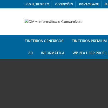
Skip
LOGIN / REGISTO
CONDIÇÕES
PRIVACIDADE
B
to
content
TINTEIROS GENÉRICOS
TINTEIROS PREMIUM
Brother
Brother
3D
INFORMÁTICA
WP 2FA USER PROFIL
Brother – Pack
Epson
Filamentos
Periféricos
Aur
Canon
HP
Armazenamento externo
Co
Ca
Canon – Pack
Lexmark
Redes e Conetividade
We
Me
Ad
Epson
Rat